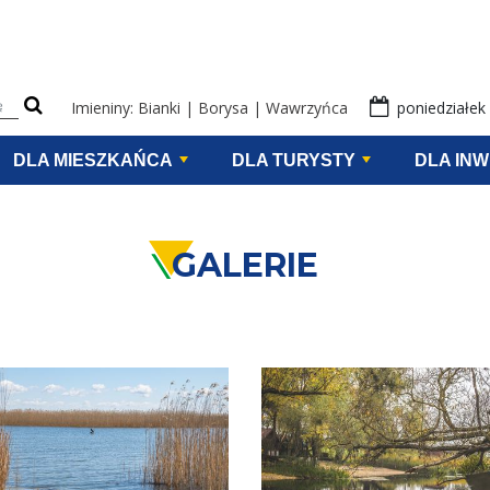
eści na stronie
Imieniny: Bianki | Borysa | Wawrzyńca
poniedziałek 
DLA MIESZKAŃCA
DLA TURYSTY
DLA IN
GALERIE