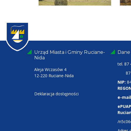
Urząd Miasta i Gminy Ruciane-
Dane
Nida
tel.
87 
Aleja Wczasów 4
87 4
12-220 Ruciane-Nida
NIP:
8
REGON
Deklaracja dostępności
e-mail
ePUAP
Rucia
/n5c06
Adres 