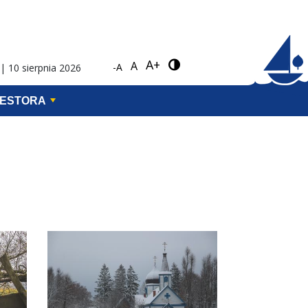
A+
A
-A
| 10 sierpnia 2026
WESTORA