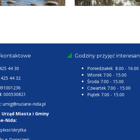
 kontaktowe
Godziny przyjęć interesa
425 44 30
Poniedziałek 8.00 - 16.00
Wtorek 7.00 - 15.00
25 44 32
Środa 7.00 - 15.00
491001236
Czwartek 7.00 - 15.00
:
000530821
Piątek 7.00 - 15.00
:
umig@ruciane-nida.pl
 Urząd Miasta i Gminy
ne-Nida:
q4xsr/skrytka
do e-Doręczeń: