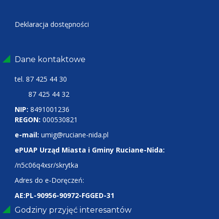
Deklaracja dostępności
Dane kontaktowe
tel.
87 425 44 30
87 425 44 32
NIP:
8491001236
REGON:
000530821
e-mail:
umig@ruciane-nida.pl
ePUAP Urząd Miasta i Gminy Ruciane-Nida:
/n5c06q4xsr/skrytka
Adres do e-Doręczeń:
AE:PL-90956-90972-FGGED-31
Godziny przyjęć interesantów