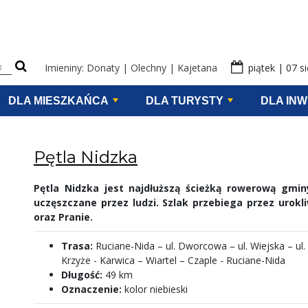
eści na stronie
Imieniny: Donaty | Olechny | Kajetana
piątek | 07 s
DLA MIESZKAŃCA
DLA TURYSTY
DLA IN
Pętla Nidzka
Pętla Nidzka jest najdłuższą ścieżką rowerową gmin
uczęszczane przez ludzi. Szlak przebiega przez urokl
oraz Pranie.
Trasa:
Ruciane-Nida – ul. Dworcowa – ul. Wiejska – ul
Krzyże - Karwica – Wiartel – Czaple - Ruciane-Nida
Długość:
49 km
Oznaczenie:
kolor niebieski