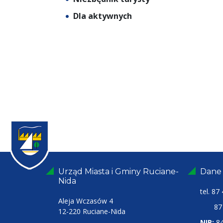
Dla aktywnych
Urząd Miasta i Gminy Ruciane-
Dane
Nida
tel.
87 
Aleja Wczasów 4
87 4
12-220 Ruciane-Nida
NIP:
8