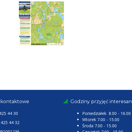
 kontaktowe
Godziny przyjęć interesa
425 44 30
Poniedziałek 8.00 - 16.00
Wtorek 7.00 - 15.00
25 44 32
Środa 7.00 - 15.00
491001236
Czwartek 7.00 - 15.00