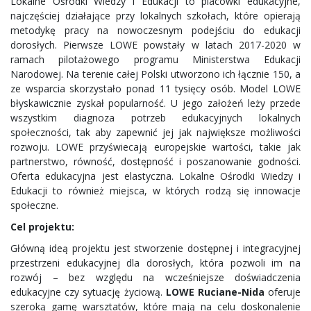
Lokalne Ośrodki Wiedzy i Edukacji to placówki edukacyjne,
najczęściej działające przy lokalnych szkołach, które opierają
metodykę pracy na nowoczesnym podejściu do edukacji
dorosłych. Pierwsze LOWE powstały w latach 2017-2020 w
ramach pilotażowego programu Ministerstwa Edukacji
Narodowej. Na terenie całej Polski utworzono ich łącznie 150, a
ze wsparcia skorzystało ponad 11 tysięcy osób. Model LOWE
błyskawicznie zyskał popularność. U jego założeń leży przede
wszystkim diagnoza potrzeb edukacyjnych lokalnych
społeczności, tak aby zapewnić jej jak największe możliwości
rozwoju. LOWE przyświecają europejskie wartości, takie jak
partnerstwo, równość, dostępność i poszanowanie godności.
Oferta edukacyjna jest elastyczna. Lokalne Ośrodki Wiedzy i
Edukacji to również miejsca, w których rodzą się innowacje
społeczne.
Cel projektu:
Główną ideą projektu jest stworzenie dostępnej i integracyjnej
przestrzeni edukacyjnej dla dorosłych, która pozwoli im na
rozwój – bez względu na wcześniejsze doświadczenia
edukacyjne czy sytuację życiową.
LOWE Ruciane-Nida
oferuje
szeroką gamę warsztatów, które mają na celu doskonalenie