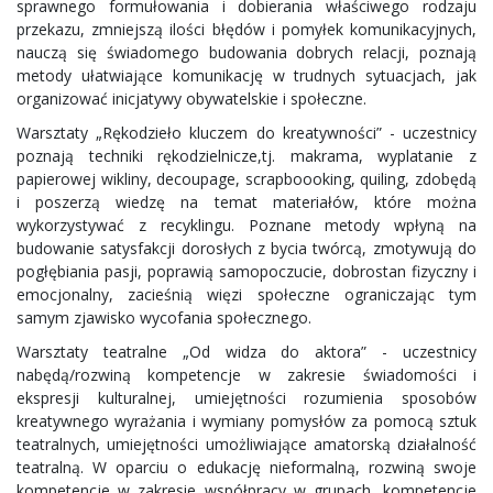
sprawnego formułowania i dobierania właściwego rodzaju
przekazu, zmniejszą ilości błędów i pomyłek komunikacyjnych,
nauczą się świadomego budowania dobrych relacji, poznają
metody ułatwiające komunikację w trudnych sytuacjach, jak
organizować inicjatywy obywatelskie i społeczne.
Warsztaty „Rękodzieło kluczem do kreatywności” - uczestnicy
poznają techniki rękodzielnicze,tj. makrama, wyplatanie z
papierowej wikliny, decoupage, scrapboooking, quiling, zdobędą
i poszerzą wiedzę na temat materiałów, które można
wykorzystywać z recyklingu. Poznane metody wpłyną na
budowanie satysfakcji dorosłych z bycia twórcą, zmotywują do
pogłębiania pasji, poprawią samopoczucie, dobrostan fizyczny i
emocjonalny, zacieśnią więzi społeczne ograniczając tym
samym zjawisko wycofania społecznego.
Warsztaty teatralne „Od widza do aktora” - uczestnicy
nabędą/rozwiną kompetencje w zakresie świadomości i
ekspresji kulturalnej, umiejętności rozumienia sposobów
kreatywnego wyrażania i wymiany pomysłów za pomocą sztuk
teatralnych, umiejętności umożliwiające amatorską działalność
teatralną. W oparciu o edukację nieformalną, rozwiną swoje
kompetencje w zakresie współpracy w grupach, kompetencje