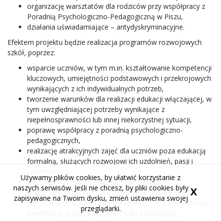
organizację warsztatów dla rodziców przy współpracy z
Poradnią Psychologiczno-Pedagogiczną w Piszu,
działania uświadamiające – antydyskryminacyjne.
Efektem projektu będzie realizacja programów rozwojowych
szkół, poprzez:
wsparcie uczniów, w tym m.in. kształtowanie kompetencji
kluczowych, umiejętności podstawowych i przekrojowych
wynikających z ich indywidualnych potrzeb,
tworzenie warunków dla realizacji edukacji włączającej, w
tym uwzględniającej potrzeby wynikające z
niepełnosprawności lub innej niekorzystnej sytuacji,
poprawę współpracy z poradnią psychologiczno-
pedagogicznych,
realizację atrakcyjnych zajęć dla uczniów poza edukacją
formalną, służących rozwojowi ich uzdolnień, pasji i
zainteresowań,
Używamy plików cookies, by ułatwić korzystanie z
wsparcie nauczycieli oraz kadry wspierającej i
naszych serwisów. Jeśli nie chcesz, by pliki cookies były
X
organizującej proces nauczania, dające możliwość
zapisywane na Twoim dysku, zmień ustawienia swojej
nabywania oraz doskonalenia umiejętności, kompetencji i
przeglądarki.
kwalifikacji, przygotowujące ich do kształcenia