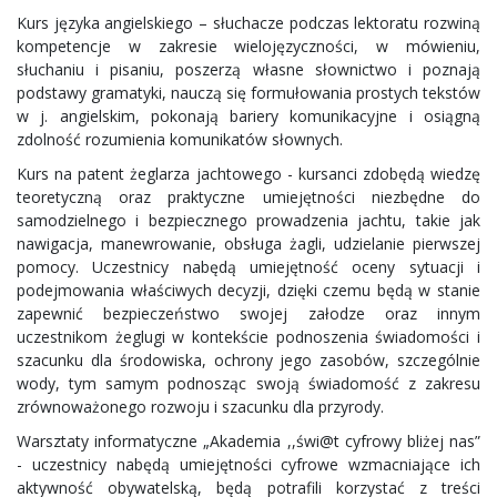
Kurs języka angielskiego – słuchacze podczas lektoratu rozwiną
kompetencje w zakresie wielojęzyczności, w mówieniu,
słuchaniu i pisaniu, poszerzą własne słownictwo i poznają
podstawy gramatyki, nauczą się formułowania prostych tekstów
w j. angielskim, pokonają bariery komunikacyjne i osiągną
zdolność rozumienia komunikatów słownych.
Kurs na patent żeglarza jachtowego - kursanci zdobędą wiedzę
teoretyczną oraz praktyczne umiejętności niezbędne do
samodzielnego i bezpiecznego prowadzenia jachtu, takie jak
nawigacja, manewrowanie, obsługa żagli, udzielanie pierwszej
pomocy. Uczestnicy nabędą umiejętność oceny sytuacji i
podejmowania właściwych decyzji, dzięki czemu będą w stanie
zapewnić bezpieczeństwo swojej załodze oraz innym
uczestnikom żeglugi w kontekście podnoszenia świadomości i
szacunku dla środowiska, ochrony jego zasobów, szczególnie
wody, tym samym podnosząc swoją świadomość z zakresu
zrównoważonego rozwoju i szacunku dla przyrody.
Warsztaty informatyczne „Akademia ,,świ@t cyfrowy bliżej nas”
- uczestnicy nabędą umiejętności cyfrowe wzmacniające ich
aktywność obywatelską, będą potrafili korzystać z treści