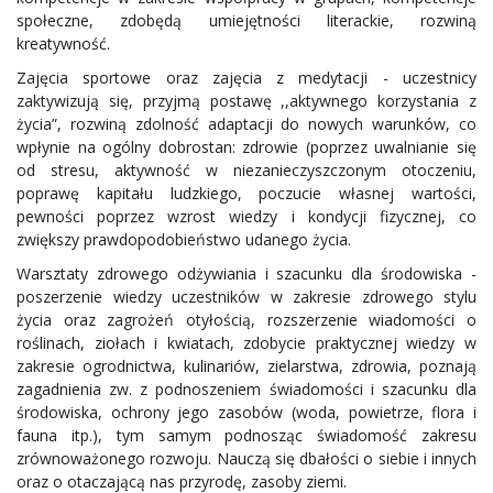
społeczne, zdobędą umiejętności literackie, rozwiną
kreatywność.
Zajęcia sportowe oraz zajęcia z medytacji - uczestnicy
zaktywizują się, przyjmą postawę ,,aktywnego korzystania z
życia”, rozwiną zdolność adaptacji do nowych warunków, co
wpłynie na ogólny dobrostan: zdrowie (poprzez uwalnianie się
od stresu, aktywność w niezanieczyszczonym otoczeniu,
poprawę kapitału ludzkiego, poczucie własnej wartości,
pewności poprzez wzrost wiedzy i kondycji fizycznej, co
zwiększy prawdopodobieństwo udanego życia.
Warsztaty zdrowego odżywiania i szacunku dla środowiska -
poszerzenie wiedzy uczestników w zakresie zdrowego stylu
życia oraz zagrożeń otyłością, rozszerzenie wiadomości o
roślinach, ziołach i kwiatach, zdobycie praktycznej wiedzy w
zakresie ogrodnictwa, kulinariów, zielarstwa, zdrowia, poznają
zagadnienia zw. z podnoszeniem świadomości i szacunku dla
środowiska, ochrony jego zasobów (woda, powietrze, flora i
fauna itp.), tym samym podnosząc świadomość zakresu
zrównoważonego rozwoju. Nauczą się dbałości o siebie i innych
oraz o otaczającą nas przyrodę, zasoby ziemi.