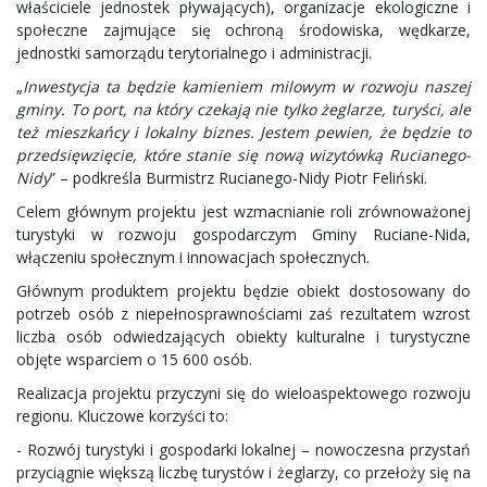
właściciele jednostek pływających), organizacje ekologiczne i
społeczne zajmujące się ochroną środowiska, wędkarze,
jednostki samorządu terytorialnego i administracji.
„
Inwestycja ta będzie kamieniem milowym w rozwoju naszej
gminy. To port, na który czekają nie tylko żeglarze, turyści, ale
też mieszkańcy i lokalny biznes. Jestem pewien, że będzie to
przedsięwzięcie, które stanie się nową wizytówką Rucianego-
Nidy
” – podkreśla Burmistrz Rucianego-Nidy Piotr Feliński.
Celem głównym projektu jest wzmacnianie roli zrównoważonej
turystyki w rozwoju gospodarczym Gminy Ruciane-Nida,
włączeniu społecznym i innowacjach społecznych.
Głównym produktem projektu będzie obiekt dostosowany do
potrzeb osób z niepełnosprawnościami zaś rezultatem wzrost
liczba osób odwiedzających obiekty kulturalne i turystyczne
objęte wsparciem o 15 600 osób.
Realizacja projektu przyczyni się do wieloaspektowego rozwoju
regionu. Kluczowe korzyści to:
- Rozwój turystyki i gospodarki lokalnej – nowoczesna przystań
przyciągnie większą liczbę turystów i żeglarzy, co przełoży się na