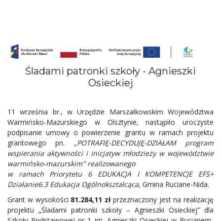
Śladami patronki szkoły - Agnieszki
Osieckiej
11 września br., w Urzędzie Marszałkowskim Województwa
Warmińsko-Mazurskiego w Olsztynie, nastąpiło uroczyste
podpisanie umowy o powierzenie grantu
w ramach projektu
grantowego pn.
„POTRAFIĘ-DECYDUJĘ-DZIAŁAM program
wspierania aktywności i inicjatyw młodzieży w województwie
warmińsko-mazurskim"
realizowanego
w ramach Priorytetu 6 EDUKACJA I KOMPETENCJE EFS+
Działanie6.3 Edukacja Ogólnokształcąca,
Gmina Ruciane-Nida.
Grant w wysokości
81.284,11
zł
przeznaczony jest na realizację
projektu „Śladami patronki szkoły – Agnieszki Osieckiej” dla
Szkoły Podstawowej nr 1 im. Agnieszki Osieckiej w Rucianem-