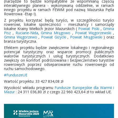
(narzędzie to będzie kompatybilne ze wspomnianą częścią
interaktywnego planera - wykonywaną oddzielnie, w ramach
innego projektu w ramach FEWiM pod nazwą Mazurska Pętla
Rowerowa -Etap I).
Z projektu korzystać będą turyści, w szczególności turyści
rowerowi, lokalne społeczności - mieszkańcy i samorządy
lokalne Krainy Wielkich Jezior Mazurskich (
Powiat Piski
,
Gmina
Pisz
,
Ruciane-Nida
,
Gmina Mrągowo
,
Powiat Węgorzewski
,
Gmina Węgorzewo
,
Powiat Giżycki
,
Powiat Mrągowski
) oraz
branża turystyczna.
Efektem projektu będzie zwiększenie lokalnego i regionalnego
potencjał turystyczny oraz wsparcie promocji publicznych
walorów turystycznych i usług turystycznych. Dodatkowo
zwiększy on komfort podróżowania i bezpieczeństwo turystów
rowerowych poprzez odseparowanie ruchu rowerowego od
ruchu samochodowego.
#FunduszeUE
Wartość projektu: 33 427 834,08 zł
Wysokość wkładu programu
Fundusze Europejskie dla Warmii i
Mazur
: 24 311 036,80 zł z czego 22 960 423,64 zł to wkład UE.