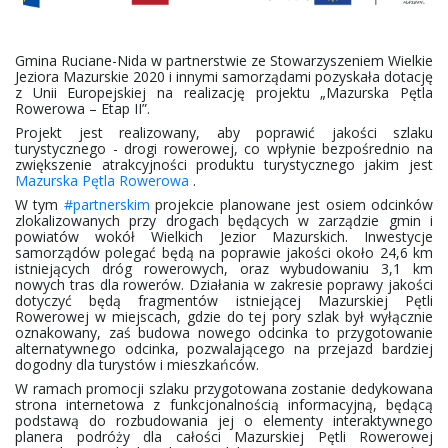
Gmina Ruciane-Nida w partnerstwie ze Stowarzyszeniem Wielkie
Jeziora Mazurskie 2020 i innymi samorządami pozyskała dotację
z Unii Europejskiej na realizację projektu „Mazurska Pętla
Rowerowa – Etap II”.
Projekt jest realizowany, aby poprawić jakości szlaku
turystycznego - drogi rowerowej, co wpłynie bezpośrednio na
zwiększenie atrakcyjności produktu turystycznego jakim jest
Mazurska Pętla Rowerowa
.
W tym
#partnerskim
projekcie planowane jest osiem odcinków
zlokalizowanych przy drogach będących w zarządzie gmin i
powiatów wokół Wielkich Jezior Mazurskich. Inwestycje
samorządów polegać będą na poprawie jakości około 24,6 km
istniejących dróg rowerowych, oraz wybudowaniu 3,1 km
nowych tras dla rowerów. Działania w zakresie poprawy jakości
dotyczyć będą fragmentów istniejącej Mazurskiej Pętli
Rowerowej w miejscach, gdzie do tej pory szlak był wyłącznie
oznakowany, zaś budowa nowego odcinka to przygotowanie
alternatywnego odcinka, pozwalającego na przejazd bardziej
dogodny dla turystów i mieszkańców.
W ramach promocji szlaku przygotowana zostanie dedykowana
strona internetowa z funkcjonalnością informacyjną, będącą
podstawą do rozbudowania jej o elementy interaktywnego
planera podróży dla całości Mazurskiej Pętli Rowerowej