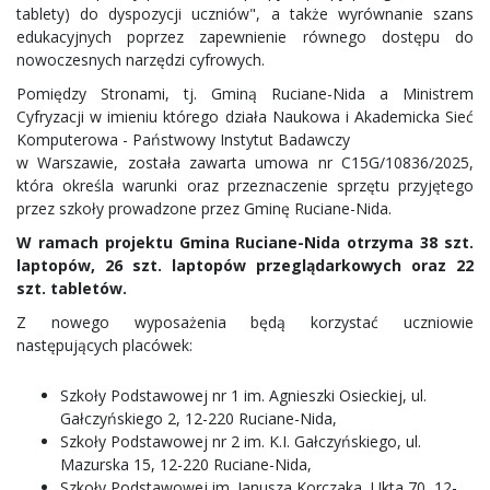
tablety) do dyspozycji uczniów", a także wyrównanie szans
edukacyjnych poprzez zapewnienie równego dostępu do
nowoczesnych narzędzi cyfrowych.
Pomiędzy Stronami, tj. Gminą Ruciane-Nida a Ministrem
Cyfryzacji w imieniu którego działa Naukowa i Akademicka Sieć
Komputerowa - Państwowy Instytut Badawczy
w Warszawie, została zawarta umowa nr C15G/10836/2025,
która określa warunki oraz przeznaczenie sprzętu przyjętego
przez szkoły prowadzone przez Gminę Ruciane-Nida.
W ramach projektu Gmina Ruciane-Nida otrzyma 38 szt.
laptopów, 26 szt. laptopów przeglądarkowych oraz 22
szt. tabletów.
Z nowego wyposażenia będą korzystać uczniowie
następujących placówek:
Szkoły Podstawowej nr 1 im. Agnieszki Osieckiej, ul.
Gałczyńskiego 2, 12-220 Ruciane-Nida,
Szkoły Podstawowej nr 2 im. K.I. Gałczyńskiego, ul.
Mazurska 15, 12-220 Ruciane-Nida,
Szkoły Podstawowej im. Janusza Korczaka, Ukta 70, 12-