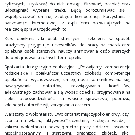
cyfrowych, uzyskiwać do nich dostęp, filtrować, oceniać oraz
udostępniać wybrane treści. Będą porozumiewać się i
współpracować on-line, zdobędą kompetencje korzystania z
bankowości internetowej, z e-platform pozwalających na
realizację spraw urzędowych itd.
Kurs opiekuna /-ki osób starszych - szkolenie w sposób
praktyczny przygotuje uczestników do pracy w charakterze
opiekuna osób starszych, nauczy animowania osób starszych
do podejmowania różnych form opieki.
Spotkania integracyjno-edukacyjne „Rozwijamy kompetencje
rodzicielskie i opiekuńcze”-uczestnicy zdobędą kompetencje
opiekuńczo- wychowawcze, umiejętności komunikowania się,
nawiązywania kontaktów, rozwiązywania konfliktów,
adekwatnego zachowania się wobec dziecka, przyjmowania na
siebie odpowiedzialności za własne sprawstwo, poprawią
zdolności autorefleksji, zarządzania czasem.
Warsztaty z wolontariatu „Wolontariat międzypokoleniowy, czyli
szansa na własną aktywność”-uczestnicy zdobędą wiedzę z
zakresu wolontariatu, poznają metod pracy z dziećmi, osobami
niepełnosprawnymi i starszymi, organizacji zbiórek, akcji