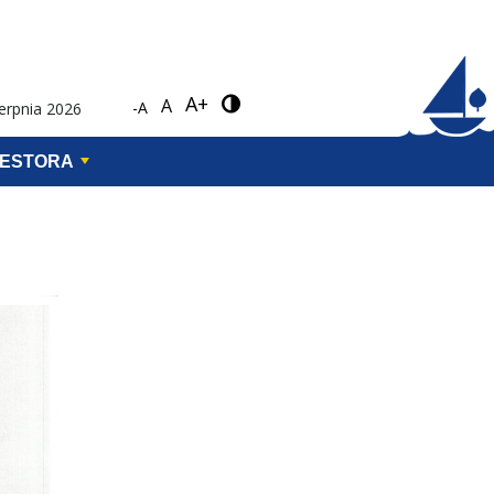
A+
A
-A
ierpnia 2026
WESTORA