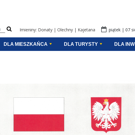
eści na stronie
Imieniny: Donaty | Olechny | Kajetana
piątek | 07 s
DLA MIESZKAŃCA
DLA TURYSTY
DLA IN