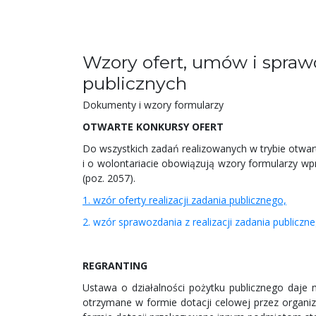
Wzory ofert, umów i spra
publicznych
Dokumenty i wzory formularzy
OTWARTE KONKURSY OFERT
Do wszystkich zadań realizowanych w trybie otwart
i o wolontariacie obowiązują wzory formularzy w
(poz. 2057).
1. wzór oferty realizacji zadania publicznego,
2. wzór sprawozdania z realizacji zadania publiczn
REGRANTING
Ustawa o działalności pożytku publicznego daje 
otrzymane w formie dotacji celowej przez organ