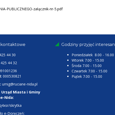
-PUBLICZNEGO-załącznik-nr-5.pdf
 kontaktowe
Godziny przyjęć interesa
425 44 30
Poniedziałek 8.00 - 16.00
Wtorek 7.00 - 15.00
25 44 32
Środa 7.00 - 15.00
491001236
Czwartek 7.00 - 15.00
:
000530821
Piątek 7.00 - 15.00
:
umig@ruciane-nida.pl
 Urząd Miasta i Gminy
ne-Nida:
q4xsr/skrytka
do e-Doręczeń: