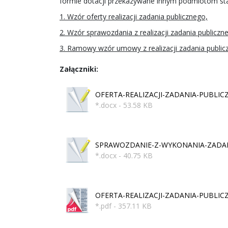
formie dotacji przekazywane innym podmiotom star
1. Wzór oferty realizacji zadania publicznego,
2. Wzór sprawozdania z realizacji zadania publiczn
3. Ramowy wzór umowy z realizacji zadania public
Załączniki:
OFERTA-REALIZACJI-ZADANIA-PUBLIC
*.docx - 53.58 KB
SPRAWOZDANIE-Z-WYKONANIA-ZADANIA
*.docx - 40.75 KB
OFERTA-REALIZACJI-ZADANIA-PUBLICZ
*.pdf - 357.11 KB