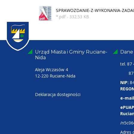
SPRAWOZDANIE-Z-WYKONANIA-ZADANIA
*.pdf - 332.53 KB
Urząd Miasta i Gminy Ruciane-
Dane
Nida
tel.
87 
Aleja Wczasów 4
87 4
12-220 Ruciane-Nida
NIP:
8
REGON
Deklaracja dostępności
e-mail
ePUAP
Rucia
/n5c06
Adres 