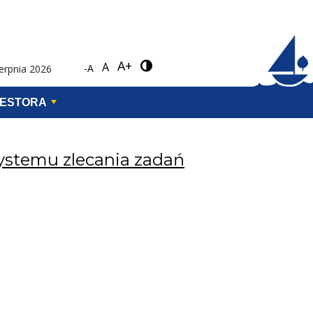
A+
A
-A
ierpnia 2026
WESTORA
ystemu zlecania zadań