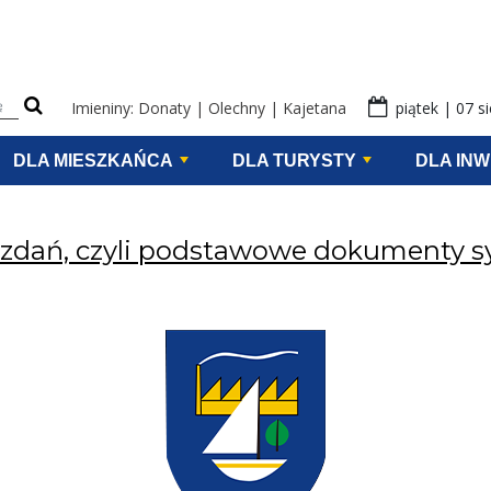
eści na stronie
Imieniny: Donaty | Olechny | Kajetana
piątek | 07 s
DLA MIESZKAŃCA
DLA TURYSTY
DLA IN
ozdań, czyli podstawowe dokumenty s