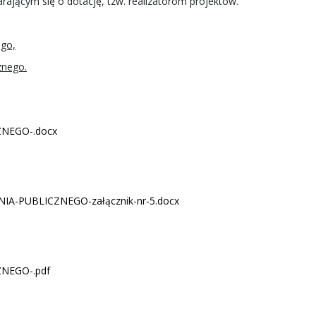
ającym się o dotację, tzw. realizatorom projektów.
ego,
znego.
ZNEGO-.docx
-PUBLICZNEGO-załącznik-nr-5.docx
NEGO-.pdf