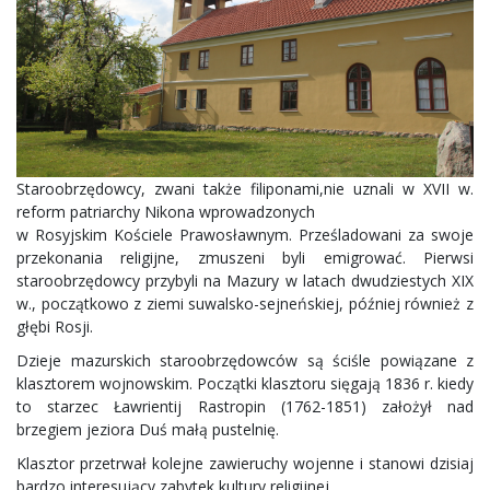
Staroobrzędowcy, zwani także filiponami,nie uznali w XVII w.
reform patriarchy Nikona wprowadzonych
w Rosyjskim Kościele Prawosławnym. Prześladowani za swoje
przekonania religijne, zmuszeni byli emigrować. Pierwsi
staroobrzędowcy przybyli na Mazury w latach dwudziestych XIX
w., początkowo z ziemi suwalsko-sejneńskiej, później również z
głębi Rosji.
Dzieje mazurskich staroobrzędowców są ściśle powiązane z
klasztorem wojnowskim. Początki klasztoru sięgają 1836 r. kiedy
to starzec Ławrientij Rastropin (1762-1851) założył nad
brzegiem jeziora Duś małą pustelnię.
Klasztor przetrwał kolejne zawieruchy wojenne i stanowi dzisiaj
bardzo interesujący zabytek kultury religijnej