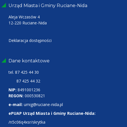
Urząd Miasta i Gminy Ruciane-Nida
Aleja Wczasów 4
12-220 Ruciane-Nida
Deklaracja dostępności
Dane kontaktowe
tel.
87 425 44 30
87 425 44 32
NIP:
8491001236
REGON:
000530821
e-mail:
umig@ruciane-nida.pl
ePUAP Urząd Miasta i Gminy Ruciane-Nida:
/n5c06q4xsr/skrytka