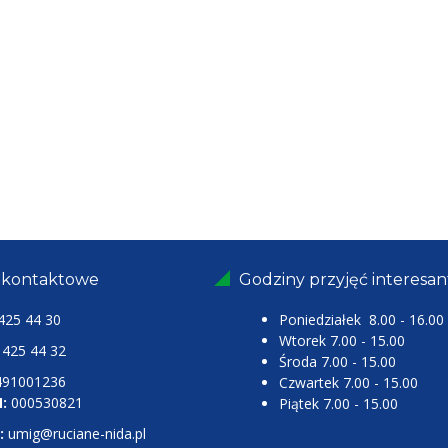
 kontaktowe
Godziny przyjęć interesa
425 44 30
Poniedziałek 8.00 - 16.00
Wtorek 7.00 - 15.00
25 44 32
Środa 7.00 - 15.00
491001236
Czwartek 7.00 - 15.00
:
000530821
Piątek 7.00 - 15.00
:
umig@ruciane-nida.pl