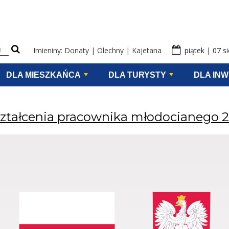
eści na stronie
Imieniny: Donaty | Olechny | Kajetana
piątek | 07 s
DLA MIESZKAŃCA
DLA TURYSTY
DLA IN
ztałcenia pracownika młodocianego 