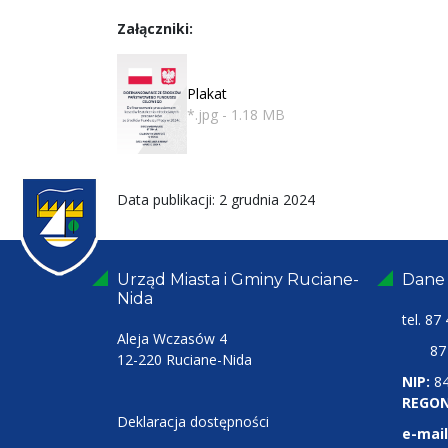
Załączniki:
Plakat
*.jpg - 1.18 MB
Data publikacji: 2 grudnia 2024
Urząd Miasta i Gminy Ruciane-
Dane
Nida
tel.
87 
Aleja Wczasów 4
87 4
12-220 Ruciane-Nida
NIP:
8
REGON
Deklaracja dostępności
e-mail