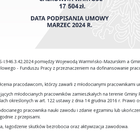
PS-I.946.3.42.2024 pomiędzy Wojewodą Warmińsko-Mazurskim a Gmin
lowego - Funduszu Pracy z przeznaczeniem na dofinansowanie pra
tałcenia pracodawcom, którzy zawarli z młodocianymi pracownikami
ających młodocianych pracowników zamieszkałych na terenie Gminy R
h określonych w art. 122 ustawy z dnia 14 grudnia 2016 r. Prawo oświ
młodocianego pracownika nauki zawodu i zdanie egzaminu lub ukończ
godnie z przepisami.
ia, łagodzenie skutków bezrobocia oraz aktywizacja zawodowa.