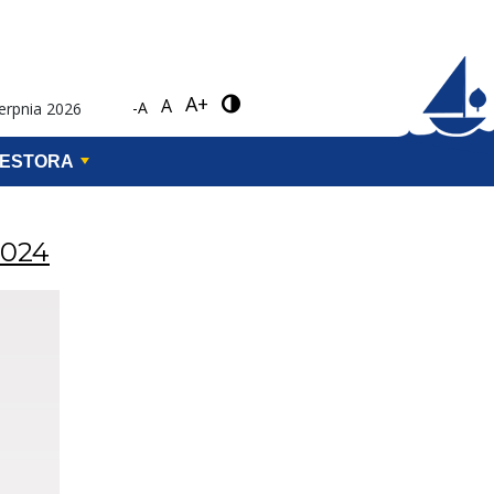
A+
A
-A
ierpnia 2026
WESTORA
2024