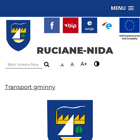
MENU
RUCIANE-NIDA
A+
Wyszukiwarka treści na stronie
A
-A
Transport gminny