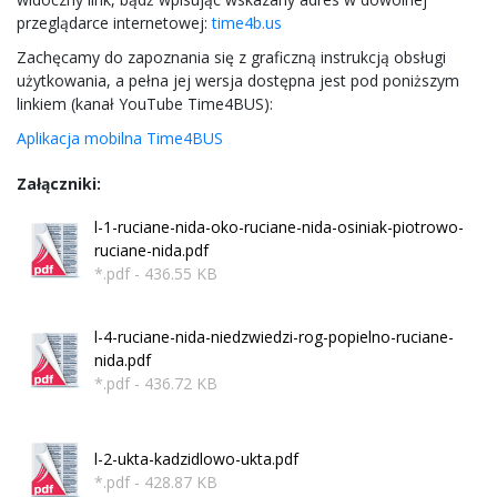
przeglądarce internetowej:
time4b.us
Zachęcamy do zapoznania się z graficzną instrukcją obsługi
użytkowania, a pełna jej wersja dostępna jest pod poniższym
linkiem (kanał YouTube Time4BUS):
Aplikacja mobilna Time4BUS
Załączniki:
l-1-ruciane-nida-oko-ruciane-nida-osiniak-piotrowo-
ruciane-nida.pdf
*.pdf - 436.55 KB
l-4-ruciane-nida-niedzwiedzi-rog-popielno-ruciane-
nida.pdf
*.pdf - 436.72 KB
l-2-ukta-kadzidlowo-ukta.pdf
*.pdf - 428.87 KB