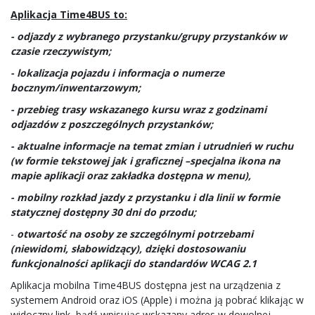
Aplikacja Time4BUS to:
- odjazdy z wybranego przystanku/grupy przystanków w
czasie rzeczywistym;
- lokalizacja pojazdu i informacja o numerze
bocznym/inwentarzowym;
- przebieg trasy wskazanego kursu wraz z godzinami
odjazdów z poszczególnych przystanków;
- aktualne informacje na temat zmian i utrudnień w ruchu
(w formie tekstowej jak i graficznej –specjalna ikona na
mapie aplikacji oraz zakładka dostępna w menu),
- mobilny rozkład jazdy z przystanku i dla linii w formie
statycznej dostępny 30 dni do przodu;
-
otwartość na osoby ze szczególnymi potrzebami
(niewidomi, słabowidzący), dzięki dostosowaniu
funkcjonalności aplikacji do standardów WCAG 2.1
Aplikacja mobilna Time4BUS dostępna jest na urządzenia z
systemem Android oraz iOS (Apple) i można ją pobrać klikając w
widoczny link, bądź wpisując wskazany adres w dowolnej