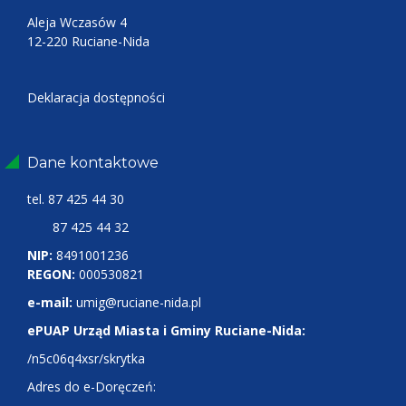
Aleja Wczasów 4
12-220 Ruciane-Nida
Deklaracja dostępności
Dane kontaktowe
tel.
87 425 44 30
87 425 44 32
NIP:
8491001236
REGON:
000530821
e-mail:
umig@ruciane-nida.pl
ePUAP Urząd Miasta i Gminy Ruciane-Nida:
/n5c06q4xsr/skrytka
Adres do e-Doręczeń: