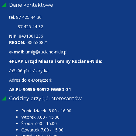
Dane kontaktowe
tel.
87 425 44 30
87 425 44 32
NIP:
8491001236
REGON:
000530821
e-mail:
umig@ruciane-nida.pl
ePUAP Urząd Miasta i Gminy Ruciane-Nida:
/n5c06q4xsr/skrytka
Adres do e-Doręczeń:
AE:PL-90956-90972-FGGED-31
Godziny przyjęć interesantów
Poniedziałek 8.00 - 16.00
Wtorek 7.00 - 15.00
Środa 7.00 - 15.00
Czwartek 7.00 - 15.00