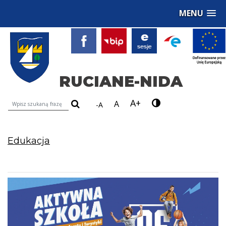
MENU
RUCIANE-NIDA
A+
Wyszukiwarka treści na stronie
A
-A
Edukacja