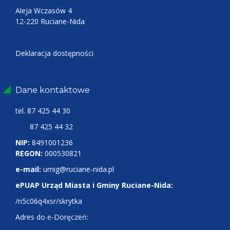
Aleja Wczasów 4
12-220 Ruciane-Nida
Deklaracja dostępności
Dane kontaktowe
tel.
87 425 44 30
87 425 44 32
NIP:
8491001236
REGON:
000530821
e-mail:
umig@ruciane-nida.pl
ePUAP Urząd Miasta i Gminy Ruciane-Nida:
/n5c06q4xsr/skrytka
Adres do e-Doręczeń: