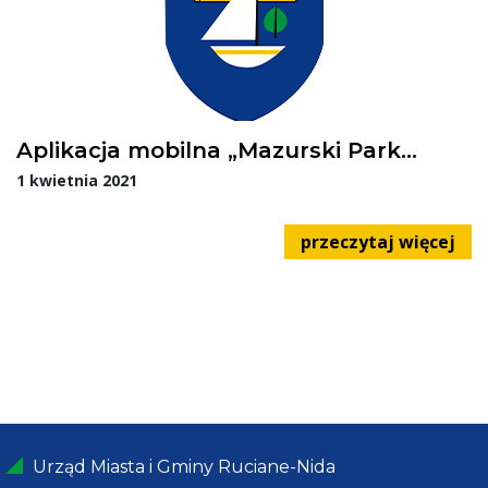
Aplikacja mobilna „Mazurski Park
Krajobrazowy”
1 kwietnia 2021
przeczytaj więcej
Urząd Miasta i Gminy Ruciane-Nida