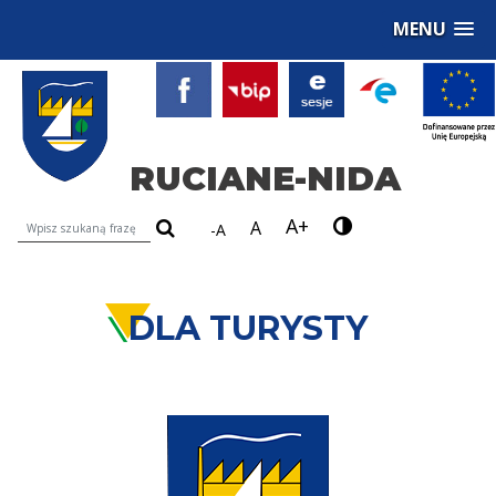
MENU
RUCIANE-NIDA
A+
Wyszukiwarka treści na stronie
A
-A
DLA TURYSTY