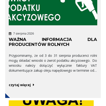
7 sierpnia 2026
WAŻNA INFORMACJA DLA
PRODUCENTÓW ROLNYCH
Przypominamy, że od 3 do 31 sierpnia producenci rolni
mogą składać wnioski o zwrot podatku akcyzowego. Do
wniosku należy dołączyć wyłącznie faktury VAT
dokumentujące zakup oleju napędowego w terminie od 1
lutego 2026 r. do 31 lipca 2026 r. Potwierdzenia
transakcji wydawane na stacjach paliw nie stanowią
czytaj więcej
faktury z uwagi na swój zakres elementów. W przypadku
otrzymania jedynie potwierdzenia transakcji, fakturę VAT
należy pobrać i wydrukować ze strony KSeF-można w
tym celu skorzystać z kodu QR znajdującego się na
potwierdzeniu. Prosimy o dokładne sprawdzenie