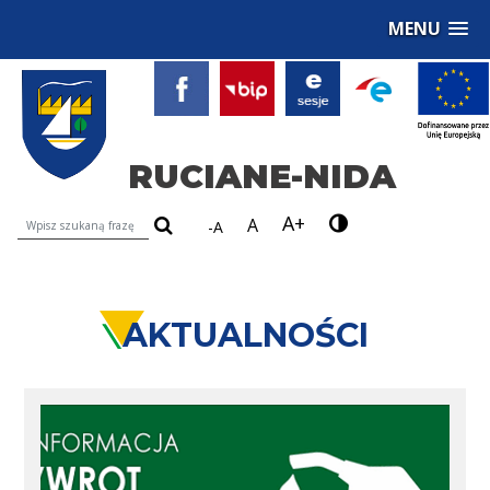
MENU
RUCIANE-NIDA
A+
Wyszukiwarka treści na stronie
A
-A
AKTUALNOŚCI