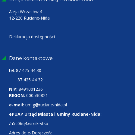
Aleja Wczasów 4
12-220 Ruciane-Nida
Deklaracja dostępności
Dane kontaktowe
tel.
87 425 44 30
87 425 44 32
NIP:
8491001236
REGON:
000530821
e-mail:
umig@ruciane-nida.pl
ePUAP Urząd Miasta i Gminy Ruciane-Nida:
/n5c06q4xsr/skrytka
Adres do e-Doręczeń: