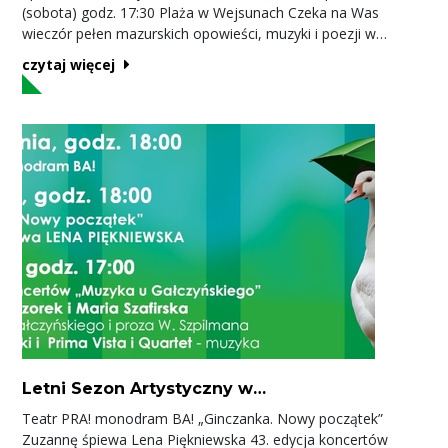
(sobota) godz. 17:30 Plaża w Wejsunach Czeka na Was
wieczór pełen mazurskich opowieści, muzyki i poezji w
niezwykłej scenerii zachodzącego słońca. W
czytaj więcej
programie: „Opowieści o Wejsunach i okolicy” – o historii i
ciekawostkach opowie Andrzej Arcimowicz, autor książki „W
Wejsunach i nieco dalej”. Spektakl słowno-muzyczny „Mazury
duszą oglądane” w wykonaniu Zespołu MDM: Dariusz
Borkowski, Elżbieta Kmiecińska-Pawłowska, Elżbieta Gajda i
Teresa Leszczyńska (autorka prezentowanych wierszy). To
doskonała okazja, aby wspólnie spędzić letni wieczór, poznać
lokalną historię i kulturę oraz poczuć niepowtarzalny klimat
Mazur.
Letni Sezon Artystyczny w
Praniu
Teatr PRA! monodram BA! „Ginczanka. Nowy początek”
Zuzannę śpiewa Lena Piękniewska 43. edycja koncertów