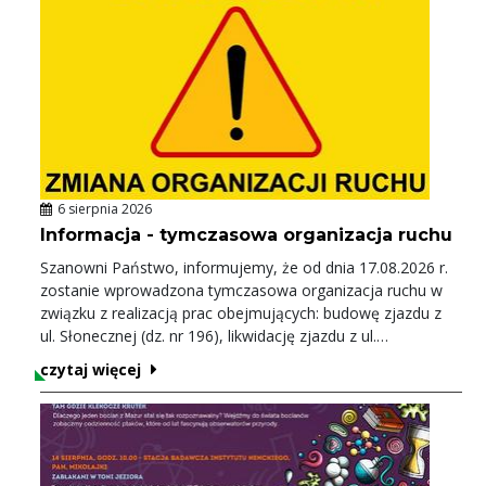
dokumentów przed złożeniem wniosku. W razie
wątpliwości prosimy o kontakt: tel. 87 425 44 49 --
6 sierpnia 2026
Informacja - tymczasowa organizacja ruchu
Szanowni Państwo, informujemy, że od dnia 17.08.2026 r.
zostanie wprowadzona tymczasowa organizacja ruchu w
związku z realizacją prac obejmujących: budowę zjazdu z
ul. Słonecznej (dz. nr 196), likwidację zjazdu z ul.
Gałczyńskiego (dz. nr 197/1) na terenie Rucianego-Nidy.
czytaj więcej
Prosimy wszystkich uczestników ruchu o zachowanie
szczególnej ostrożności, stosowanie się do
wprowadzonego oznakowania oraz wyrozumiałość na
czas prowadzonych prac.