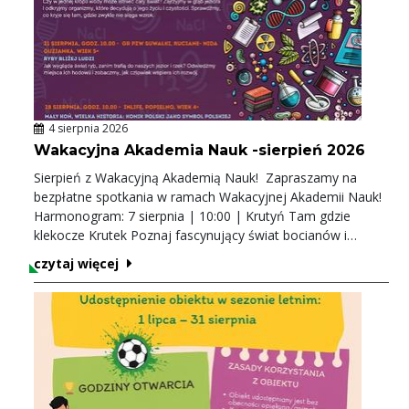
4 sierpnia 2026
Wakacyjna Akademia Nauk -sierpień 2026
Sierpień z Wakacyjną Akademią Nauk! Zapraszamy na
bezpłatne spotkania w ramach Wakacyjnej Akademii Nauk!
Harmonogram: 7 sierpnia | 10:00 | Krutyń Tam gdzie
klekocze Krutek Poznaj fascynujący świat bocianów i
odkryj, dlaczego jeden z mazurskich bocianów stał się tak
czytaj więcej
rozpoznawalny. 14 sierpnia | 10:00 | Mikołajki Zabłąkani w
toni jeziora Zajrzyj do kropli wody i poznaj organizmy,
które mają ogromny wpływ na życie jezior. 21 sierpnia |
10:00 | Ruciane-Nida (Guzianka) | wiek 5+ Ryby bliżej ludzi
Dowiedz się, jak wygląda hodowla ryb i jak człowiek
wspiera rozwój gatunków zamieszkujących nasze jeziora i
rzeki. 28 sierpnia | 10:00 | Popielno | wiek 4+ Mały koń,
wielka historia Odwiedź hodowlę konika polskiego i poznaj