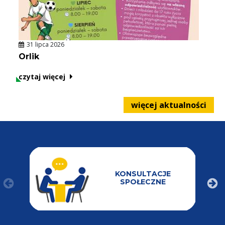
jednego z najcenniejszych symboli polskiej przyrody.
Udział we wszystkich wydarzeniach jest bezpłatny. Liczba
miejsc jest ograniczona – obowiązują zapisy!
edukacja@mazurskipark.pl 572 864 154
31 lipca 2026
Orlik
czytaj więcej
więcej aktualności
KONSULTACJE
SPOŁECZNE