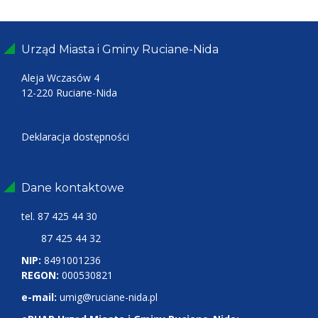
Urząd Miasta i Gminy Ruciane-Nida
Aleja Wczasów 4
12-220 Ruciane-Nida
Deklaracja dostępności
Dane kontaktowe
tel.
87 425 44 30
87 425 44 32
NIP:
8491001236
REGON:
000530821
e-mail:
umig@ruciane-nida.pl