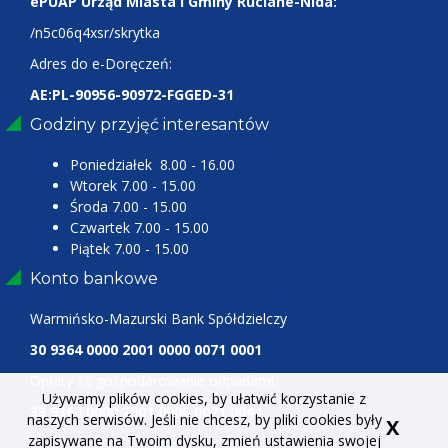
ePUAP Urząd Miasta i Gminy Ruciane-Nida:
/n5c06q4xsr/skrytka
Adres do e-Doręczeń:
AE:PL-90956-90972-FGGED-31
Godziny przyjęć interesantów
Poniedziałek 8.00 - 16.00
Wtorek 7.00 - 15.00
Środa 7.00 - 15.00
Czwartek 7.00 - 15.00
Piątek 7.00 - 15.00
Konto bankowe
Warmińsko-Mazurski Bank Spółdzielczy
30 9364 0000 2001 0000 0071 0001
Opłaty za gospodarowanie odpadami:
Używamy plików cookies, by ułatwić korzystanie z
33 9364 0000 2001 0000 0071 0044
naszych serwisów. Jeśli nie chcesz, by pliki cookies były
X
zapisywane na Twoim dysku, zmień ustawienia swojej